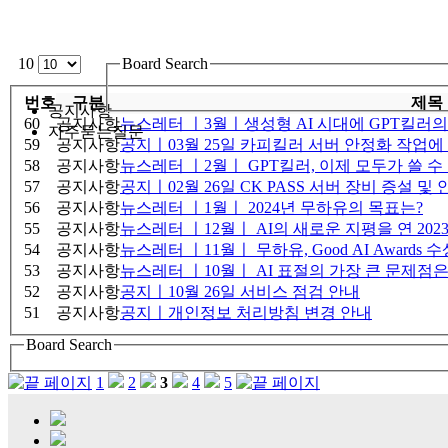
10
Board Search
번호
구분
제목
공지사항
60
공지사항
자주묻는질문
59
공지사항
공지ㅣ03월 25일 카피킬러 서버 안정화 작업에
58
공지사항
뉴스레터 ㅣ2월ㅣ GPT킬러, 이제 모두가 쓸 수
57
공지사항
공지ㅣ02월 26일 CK PASS 서버 장비 증설 
56
공지사항
뉴스레터 ㅣ1월ㅣ 2024년 무하유의 목표는?
55
공지사항
뉴스레터 ㅣ12월ㅣ AI의 새로운 지평을 연 202
54
공지사항
뉴스레터 ㅣ11월ㅣ 무하유, Good AI Awards 수
53
공지사항
뉴스레터 ㅣ10월ㅣ AI 표절의 가장 큰 문제점
52
공지사항
공지ㅣ10월 26일 서비스 점검 안내
51
공지사항
공지ㅣ개인정보 처리방침 변경 안내
Board Search
1
2
3
4
5