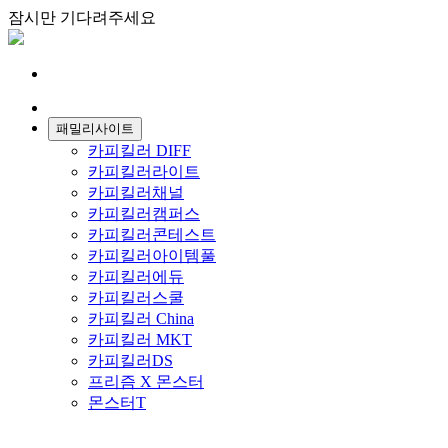
잠시만 기다려주세요
패밀리사이트
카피킬러 DIFF
카피킬러라이트
카피킬러채널
카피킬러캠퍼스
카피킬러콘테스트
카피킬러아이템풀
카피킬러에듀
카피킬러스쿨
카피킬러 China
카피킬러 MKT
카피킬러DS
프리즘 X 몬스터
몬스터T